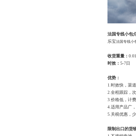
法国专线小包
乐宝
法国专线小
收货重量：
0.0
时效：
5-7日
优势：
1.时效快，渠
2.全程跟踪，次
3.价格低，计
4.适用产品广
5.关税优惠，
限制出口的货