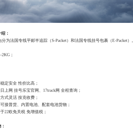
介绍：
分为法国专线平邮半追踪（S-Packet）和法国专线挂号包裹（E-Packe
包
1-2KG；
道稳定安全 性价比高；
日上网 挂号乐宝官网、17track网 全程查询；
费方式灵活 按克收费；
，可接普货、内置电池、配套电池货物；
少于22欧免关税 免增值税；
物：