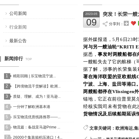
公司新闻
突发！长荣一艘
2023-05
09
分享到：
行业新闻
据外媒报道，
5月6日23
最新公告
河与另一艘油轮“KRITI 
据悉，
事发时两艘船都在
新闻排行
TOP
一艘船失去了它的舷梯（
据了解，涉事的长荣集装
1
精彩回顾 | 乐宝物流宁波...
署在海洋联盟的亚欧航线
宁波、上海、盐田等港口
2
【跨境物流干货解读】欧洲...
两艘船都停在
Vlissin
3
质疑、理解、成为！亚马逊...
锚地，它正在前往普里莫
4
经核实我司未有货物在此
一分钟了解欧洲基本港
货物情况及后续船期延误
5
乐宝物流优质线路推荐——...
6
物流篇：备战亚马逊Prime ...
文章关键词：欧洲海运,集
7
26000个集装箱积压港口！4...