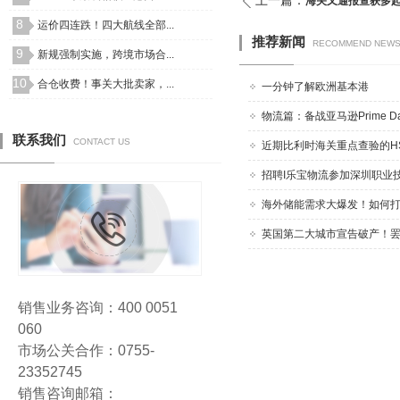
上一篇：
海关又通报查获多
8
运价四连跌！四大航线全部...
推荐新闻
RECOMMEND NEW
9
新规强制实施，跨境市场合...
10
合仓收费！事关大批卖家，...
一分钟了解欧洲基本港
物流篇：备战亚马逊Prime Day
联系我们
CONTACT US
近期比利时海关重点查验的HS！
招聘I乐宝物流参加深圳职业技术
海外储能需求大爆发！如何打破
英国第二大城市宣告破产！罢工“
销售业务咨询：400 0051
060
市场公关合作：0755-
23352745
销售咨询邮箱：