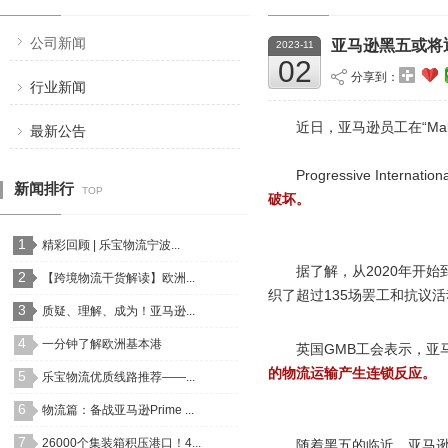
公司新闻
亚马逊黑五或将迎
2023-11
02
分享到：
行业新闻
近日，亚马逊员工在“Ma
最新公告
Progressive In
新闻排行
TOP
破坏。
1
精彩回顾 | 乐宝物流宁波...
据了解，从2020年开始到
2
【跨境物流干货解读】欧洲...
织了超过135场罢工和抗议
3
质疑、理解、成为！亚马逊...
4
一分钟了解欧洲基本港
英国GMB工会表示，亚
的物流运输产生连锁反应。
5
乐宝物流优质线路推荐——...
6
物流篇：备战亚马逊Prime ...
7
26000个集装箱积压港口！4...
随着黑五的临近，亚马