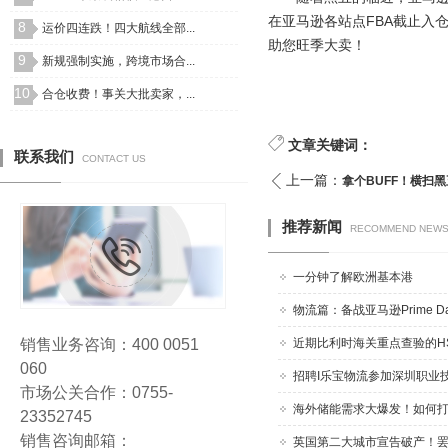
在亚马逊各站点FBA截止入
8
运价四连跌！四大航线全部...
助您旺季大卖！
9
新规强制实施，跨境市场合...
10
合仓收费！事关大批卖家，...
文章关键词：
联系我们
CONTACT US
上一篇：
拿个BUFF！横扫
推荐新闻
RECOMMEND NEW
一分钟了解欧洲基本港
物流篇：备战亚马逊Prime Day
销售业务咨询：400 0051
近期比利时海关重点查验的HS！
060
招聘I乐宝物流参加深圳职业技术
市场公关合作：0755-
海外储能需求大爆发！如何打破
23352745
销售咨询邮箱：
英国第二大城市宣告破产！罢工“